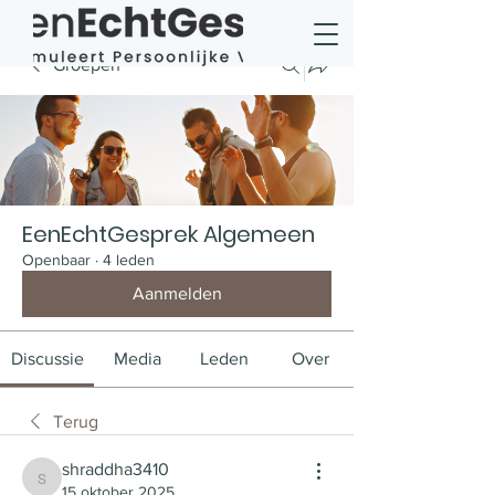
Groepen
EenEchtGesprek Algemeen
Openbaar
·
4 leden
Aanmelden
Discussie
Media
Leden
Over
Terug
shraddha3410
shraddha3410
15 oktober 2025