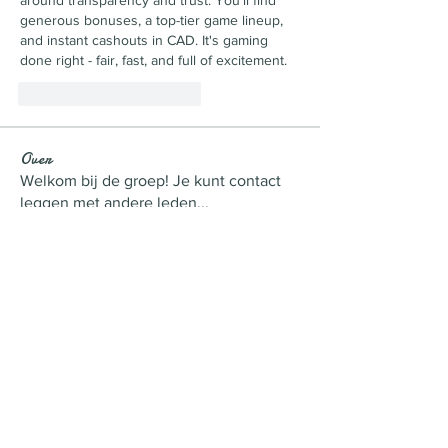
around transparency and trust. You'll find 
generous bonuses, a top-tier game lineup, 
and instant cashouts in CAD. It's gaming 
done right - fair, fast, and full of excitement.
Me gusta
Reaccionar
Over
Welkom bij de groep! Je kunt contact
leggen met andere leden
...
Meer lezen
leden
Nata Antipova
Volgen
Jeroen van Lierop
Volgen
charlotte
Volgen
charlotte
shraddha3410
Volgen
shraddha3410