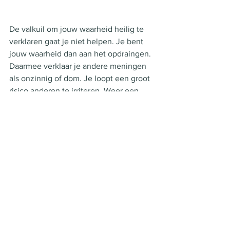
De valkuil om jouw waarheid heilig te 
verklaren gaat je niet helpen. Je bent 
jouw waarheid dan aan het opdraingen. 
Daarmee verklaar je andere meningen 
als onzinnig of dom. Je loopt een groot 
risico anderen te irriteren. Weer een 
kans om het gesprek te laten 
ontsporen. 
Tot Slot
Heb je de komende dagen een lastig 
gesprek en wil je meer informatie. Je 
kunt met één van onze coaches sparren 
die voor jou het beste advies 
formuleren. Ze hebben antwoorden op 