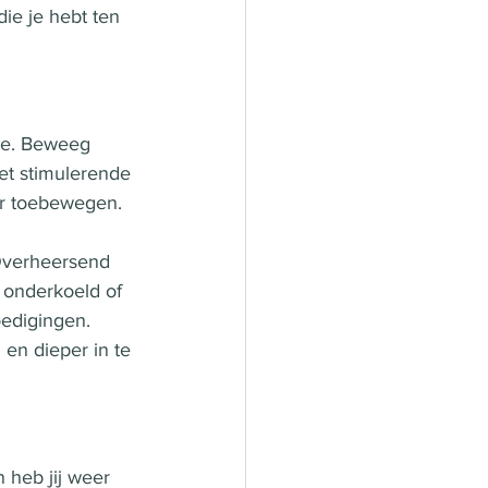
ie je hebt ten 
ie. Beweeg 
et stimulerende 
r toebewegen. 
 Overheersend 
 onderkoeld of 
edigingen. 
en dieper in te 
heb jij weer 