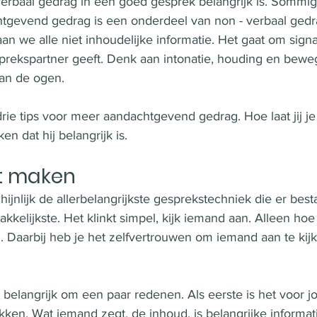
erbaal gedrag in een goed gesprek belangrijk is. Sommig
htgevend gedrag is een onderdeel van non - verbaal gedr
an we alle niet inhoudelijke informatie. Het gaat om signal
sprekspartner geeft. Denk aan intonatie, houding en bew
van de ogen. 
drie tips voor meer aandachtgevend gedrag. Hoe laat jij je
n dat hij belangrijk is. 
t maken
ijnlijk de allerbelangrijkste gesprekstechniek die er best
kelijkste. Het klinkt simpel, kijk iemand aan. Alleen hoe je
 Daarbij heb je het zelfvertrouwen om iemand aan te kijke
elangrijk om een paar redenen. Als eerste is het voor jo
kken. Wat iemand zegt, de inhoud, is belangrijke informa