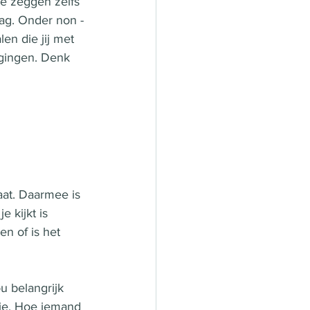
e zeggen zelfs 
ag. Onder non - 
en die jij met 
egingen. Denk 
 
aat. Daarmee is 
 kijkt is 
n of is het 
u belangrijk 
tie. Hoe iemand 