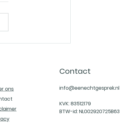
Contact
info@eenechtgesprek.nl
er ons
ntact
KVK: 83512179
claimer
BTW-id: NL002920725B63
vacy