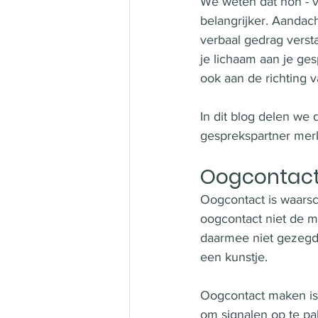
We weten dat non - v
belangrijker. Aandac
verbaal gedrag versta
je lichaam aan je ge
ook aan de richting 
In dit blog delen we 
gesprekspartner merke
Oogcontac
Oogcontact is waarsch
oogcontact niet de mak
daarmee niet gezegd.
een kunstje. 
Oogcontact maken is b
om signalen op te pa