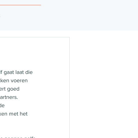
t
 gaat laat die 
kken voeren 
ert goed 
rtners. 
de 
ken met het 