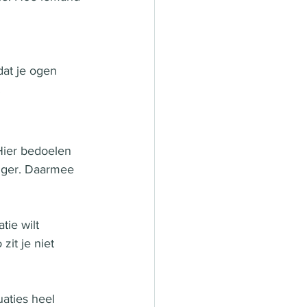
 
dat je ogen 
 
Hier bedoelen 
tiger. Daarmee 
tie wilt 
it je niet 
aties heel 