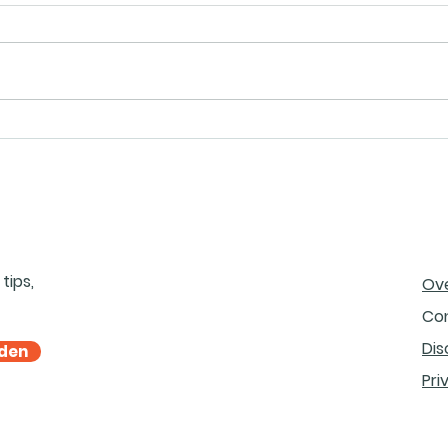
tips,
Ov
Co
Dis
den
Pri